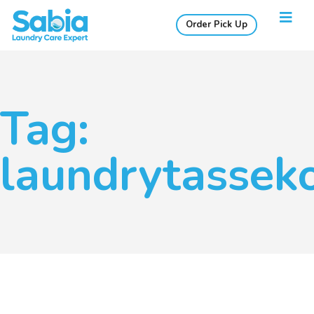
Order Pick Up
Tag:
laundrytassek