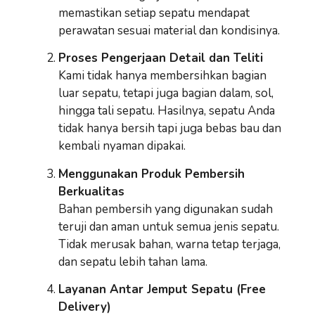
memastikan setiap sepatu mendapat
perawatan sesuai material dan kondisinya.
Proses Pengerjaan Detail dan Teliti
Kami tidak hanya membersihkan bagian
luar sepatu, tetapi juga bagian dalam, sol,
hingga tali sepatu. Hasilnya, sepatu Anda
tidak hanya bersih tapi juga bebas bau dan
kembali nyaman dipakai.
Menggunakan Produk Pembersih
Berkualitas
Bahan pembersih yang digunakan sudah
teruji dan aman untuk semua jenis sepatu.
Tidak merusak bahan, warna tetap terjaga,
dan sepatu lebih tahan lama.
Layanan Antar Jemput Sepatu (Free
Delivery)