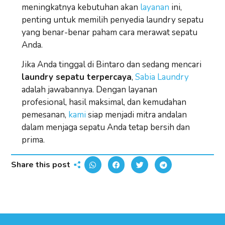
meningkatnya kebutuhan akan
layanan
ini,
penting untuk memilih penyedia laundry sepatu
yang benar-benar paham cara merawat sepatu
Anda.
Jika Anda tinggal di Bintaro dan sedang mencari
laundry sepatu terpercaya
,
Sabia Laundry
adalah jawabannya. Dengan layanan
profesional, hasil maksimal, dan kemudahan
pemesanan,
kami
siap menjadi mitra andalan
dalam menjaga sepatu Anda tetap bersih dan
prima.
Share this post