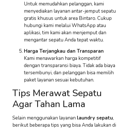
Untuk memudahkan pelanggan, kami
menyediakan layanan antar-jemput sepatu
gratis khusus untuk area Bintaro. Cukup
hubungi kami melalui WhatsApp atau
aplikasi, tim kami akan menjemput dan
mengantar sepatu Anda tepat waktu.
Harga Terjangkau dan Transparan
Kami menawarkan harga kompetitif
dengan transparansi biaya. Tidak ada biaya
tersembunyi, dan pelanggan bisa memilih
paket layanan sesuai kebutuhan.
Tips Merawat Sepatu
Agar Tahan Lama
Selain menggunakan layanan
laundry sepatu
,
berikut beberapa tips yang bisa Anda lakukan di