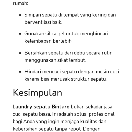
rumah:
Simpan sepatu di tempat yang kering dan
berventilasi baik.
Gunakan silica gel untuk menghindari
kelembapan berlebih.
Bersihkan sepatu dari debu secara rutin
menggunakan sikat lembut.
Hindari mencuci sepatu dengan mesin cuci
karena bisa merusak struktur sepatu.
Kesimpulan
Laundry sepatu Bintaro
bukan sekadar jasa
cuci sepatu biasa. Ini adalah solusi profesional
bagi Anda yang ingin menjaga kualitas dan
kebersihan sepatu tanpa repot. Dengan