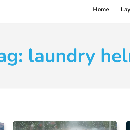
Home
La
ag: laundry he