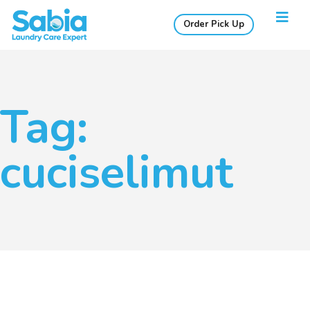
Order Pick Up
Tag:
cuciselimut